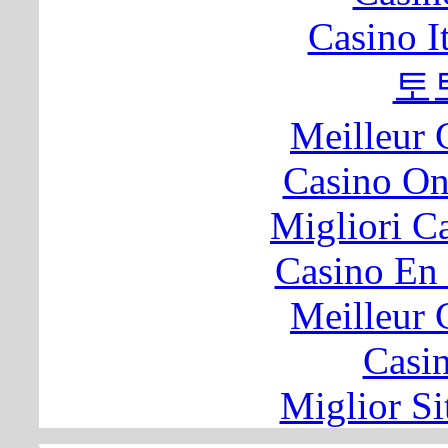
Casino I
토
Meilleur 
Casino O
Migliori 
Casino En
Meilleur 
Casi
Miglior Si