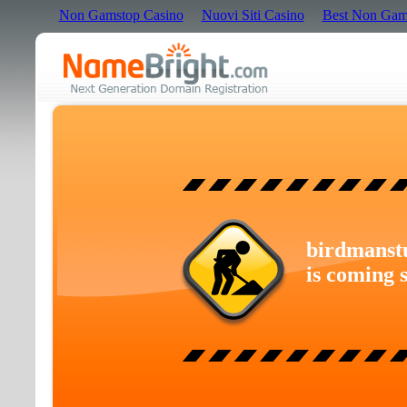
Non Gamstop Casino
Nuovi Siti Casino
Best Non Gam
birdmanst
is coming 