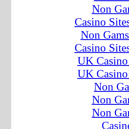
Non Ga
Casino Sit
Non Gamst
Casino Sit
UK Casino
UK Casino
Non Ga
Non Ga
Non Ga
Casin