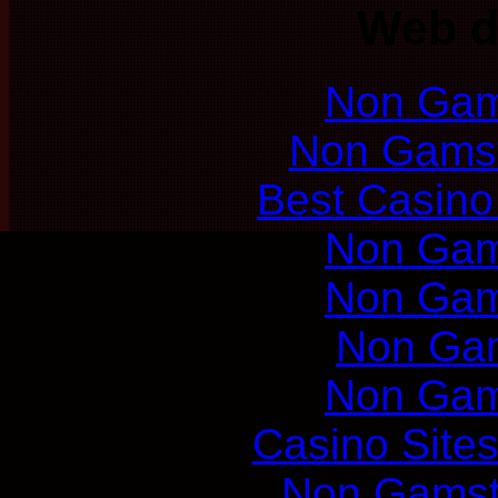
Web d
Non Gam
Non Gams
Best Casin
Non Gam
Non Gam
Non Ga
Non Gam
Casino Site
Non Gamsto