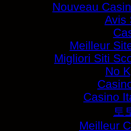
Nouveau Casin
Avis 
Cas
Meilleur Sit
Migliori Siti
No K
Casin
Casino I
토
Meilleur 